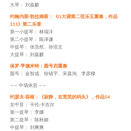
大琴： 刘嘉麒
约翰内斯·勃拉姆斯：《G大调第二弦乐五重奏，作品
111》第二乐章
第一小提琴： 林瑞沣
第二小提琴： 陈泽谦
中提琴： 张浩然、孙浩文
大提琴： 刘嘉麒
保罗·亨德米特：圆号四重奏
圆号： 金智成、徐镇宇、宋嘉洵、李彦樑
—— 中场休息 ——
约瑟夫·容根：《寂静，在荒芜的码头》，作品54
女中音： 卡伦·卡吉尔
第一提琴： 李娜
第二提琴： 陈秋媚
中提琴： 刘爽爽