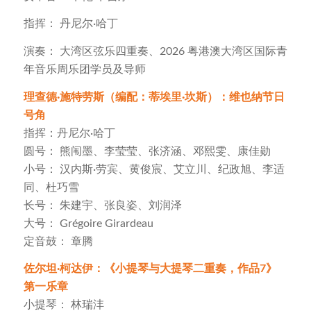
指挥： 丹尼尔·哈丁
演奏： 大湾区弦乐四重奏、2026 粤港澳大湾区国际青
年音乐周乐团学员及导师
理查德·施特劳斯（编配：蒂埃里·坎斯）：维也纳节日
号角
指挥：丹尼尔·哈丁
圆号： 熊闱墨、李莹莹、张济涵、邓熙雯、康佳勋
小号： 汉内斯·劳宾、黄俊宸、艾立川、纪政旭、李适
同、杜巧雪
长号： 朱建宇、张良姿、刘润泽
大号： Grégoire Girardeau
定音鼓： 章腾
佐尔坦·柯达伊：《小提琴与大提琴二重奏，作品7》
第一乐章
小提琴： 林瑞沣