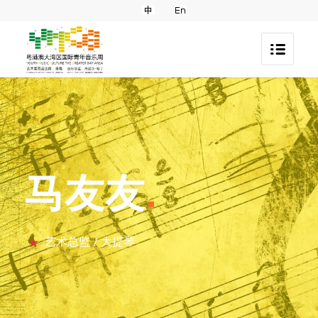
马友友
.
艺术总监 / 大提琴