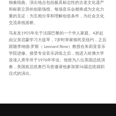
独奏组曲。演出地点包括极具标志性的古老文化遗产
和标新立异的创新场馆。每场音乐会都将成为文化力
量的见证：为互相分享和理解创造条件，为社会文化
交流牵线搭桥。
马友友1955年生于法国巴黎的一个华人家庭。4岁起
由父亲启蒙学习大提琴，7岁时举家移民至纽约，之后
跟随李纳德·罗斯（ Leonard Rose）教授在朱莉亚音乐
学院进修。接受专业音乐训练之后，他进入哈佛大学
攻读人类学并于1976年毕业。他曾为八位美国总统演
奏，美国前总统奥巴马曾邀请他参加第56届总统就职
仪式的演出。